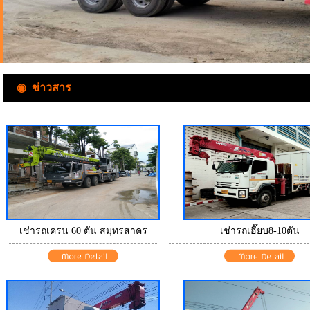
◉ ข่าวสาร
เช่ารถเครน 60 ตัน สมุทรสาคร
เช่ารถเฮี๊ยบ8-10ตัน